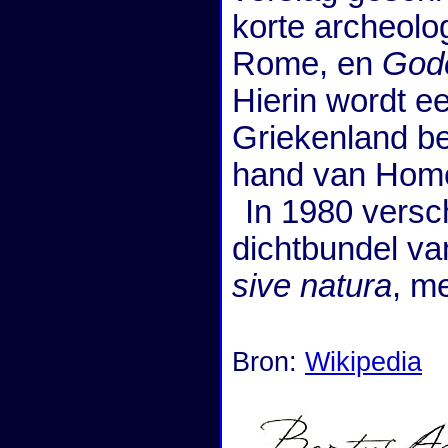
korte archeolog
Rome, en
Gode
Hierin wordt ee
Griekenland b
hand van Home
In 1980 versc
dichtbundel va
sive natura
, m
Bron:
Wikipedia