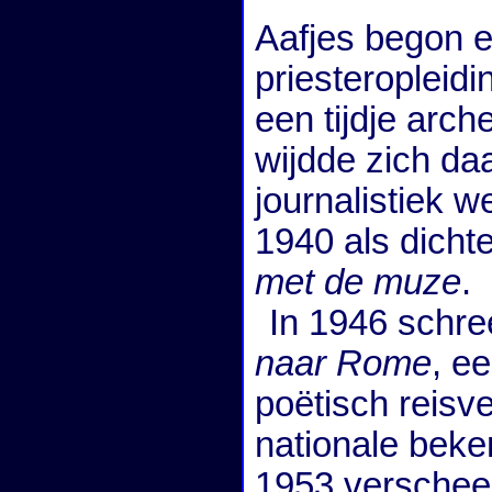
Aafjes begon e
priesteropleid
een tijdje arc
wijdde zich daa
journalistiek w
1940 als dicht
met de muze
.
In 1946 schree
naar Rome
, e
poëtisch reisv
nationale beke
1953 versche