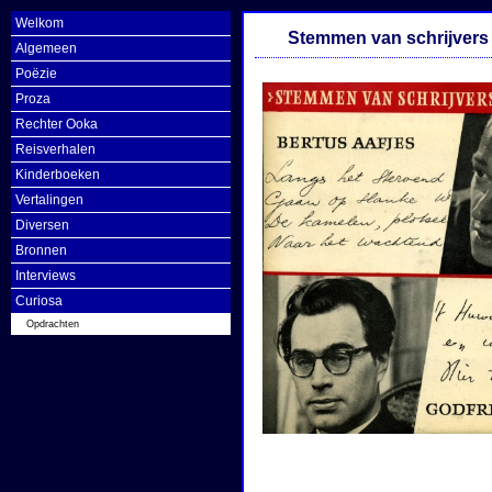
Welkom
Stemmen van schrijvers
Algemeen
Poëzie
Proza
Rechter Ooka
Reisverhalen
Kinderboeken
Vertalingen
Diversen
Bronnen
Interviews
Curiosa
Opdrachten