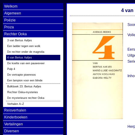
Welkom
4 van 
Algemeen
Poëzie
Soor
Proza
Rechter Ooka
Volle
3 van Bertus Aafjes
Een ladder tegen een wolk
Eers
De rechter onder de magnolia
Uitg
4 van Bertus Aafjes
Seri
De koelte van een pauweveer
Pulp 4
De vertrapte pioenroos
Inho
Een lampion voor een blinde
Bulkboek 23: Bertus Aafjes
Rechter Ooka-mysteries
De mysterieuze rechter Ooka
Verhalen A–Z
Reisverhalen
Kinderboeken
Vertalingen
Herp
Diversen